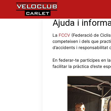
Vés
al
contingut
Ajuda i inform
La
FCCV
(Federació de Ciclis
competeixen i dels que practi
d’accidents i responsabilitat 
En federar-te participes en l
facilitar la pràctica d’este esp