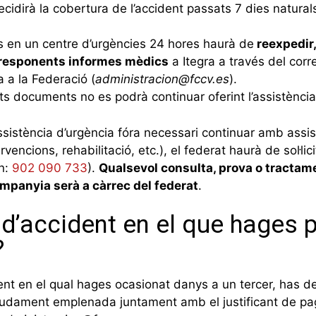
dirà la cobertura de l’accident passats 7 dies naturals
tés en un centre d’urgències 24 hores haurà de
reexpedir,
corresponents informes mèdics
a Itegra a través del corr
 a la Federació (
administracion@fccv.es
).
s documents no es podrà continuar oferint l’assistència
ssistència d’urgència fóra necessari continuar amb assi
encions, rehabilitació, etc.), el federat haurà de sol·lic
on:
902 090 733
).
Qualsevol consulta, prova o tractame
companyia serà a càrrec del federat
.
 d’accident en el que hages 
?
ent en el qual hages ocasionat danys a un tercer, has d
gudament emplenada juntament amb el justificant de p