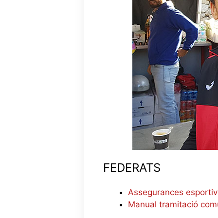
FEDERATS
Assegurances esporti
Manual tramitació comu