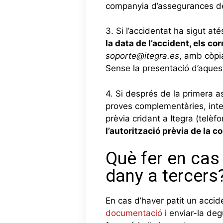
companyia d’assegurances deci
3. Si l’accidentat ha sigut a
la data de l’accident, els 
soporte@itegra.es
, amb còpia
Sense la presentació d’aquest
4. Si després de la primera a
proves complementàries, interv
prèvia cridant a Itegra (telèf
l’autorització prèvia de la 
Què fer en cas
dany a tercers
En cas d’haver patit un accid
documentació
i enviar-la de