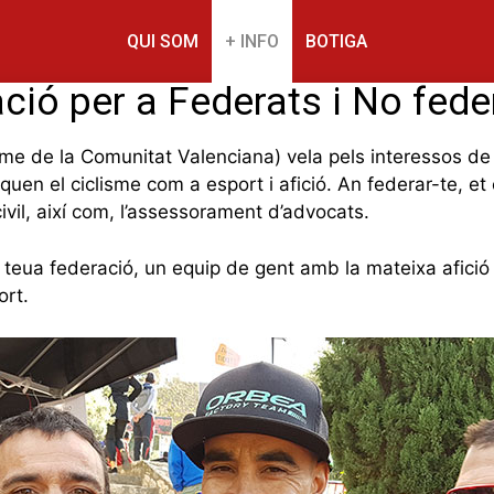
QUI SOM
+ INFO
BOTIGA
ació per a Federats i No fede
me de la Comunitat Valenciana) vela pels interessos de t
quen el ciclisme com a esport i afició. An federar-te, e
civil, així com, l’assessorament d’advocats.
a teua federació, un equip de gent amb la mateixa afició 
ort.