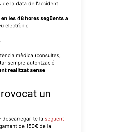
 de la data de l’accident.
 en les 48 hores següents a
eu electrònic
.
stència mèdica (consultes,
itar sempre autorització
nt realitzat sense
provocat un
e descarregar-te la
següent
agament de 150€ de la