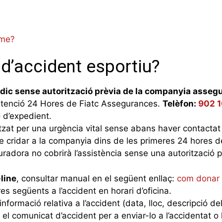
-me?
 d’accident esportiu?
dic sense autorització prèvia de la companyia assegu
atenció 24 Hores de Fiatc Assegurances.
Telèfon:
902 
o d’expedient.
itzat per una urgència vital sense abans haver contacta
de cridar a la companyia dins de les primeres 24 hores 
guradora no cobrirà l’assistència sense una autorització p
line
, consultar manual en el següent enllaç:
com donar 
es següents a l’accident en horari d’oficina.
à informació relativa a l’accident (data, lloc, descripció d
 el comunicat d’accident per a enviar-lo a l’accidentat o 