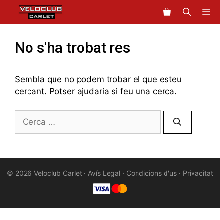
Vés
M
al
contingut
No s'ha trobat res
Sembla que no podem trobar el que esteu
cercant. Potser ajudaria si feu una cerca.
Cerca:
© 2026 Veloclub Carlet ·
Avís Legal
·
Condicions d'us
·
Privacitat