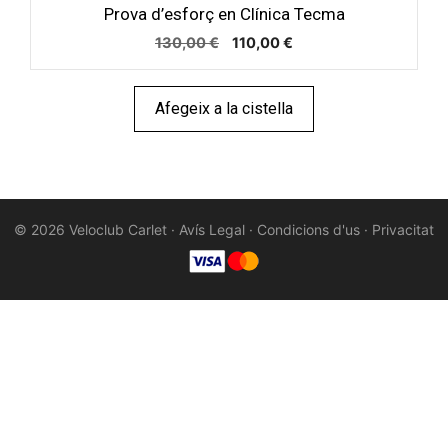
Prova d’esforç en Clínica Tecma
El
El
130,00
€
110,00
€
preu
preu
original
actual
era:
és:
Afegeix a la cistella
130,00 €.
110,00 €.
© 2026 Veloclub Carlet ·
Avís Legal
·
Condicions d'us
·
Privacitat