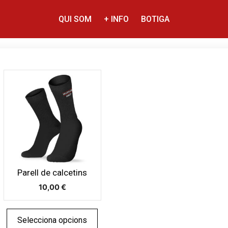
QUI SOM
+ INFO
BOTIGA
Aquest
producte
té
diverses
variants.
Les
opcions
es
Parell de calcetins
poden
10,00
€
triar
a
la
Selecciona opcions