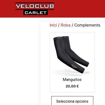
Vés
al
contingut
Inici
/
Roba
/ Complements
Aquest
producte
té
diverses
variants.
Les
opcions
es
Manguitos
poden
20,00
€
triar
a
la
Selecciona opcions