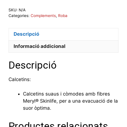
de
SKU:
N/A
calcetins
Categories:
Complements
,
Roba
Descripció
Informació addicional
Descripció
Calcetins:
Calcetins suaus i còmodes amb fibres
Meryl® Skinlife, per a una evacuació de la
suor òptima.
Productes relacionats