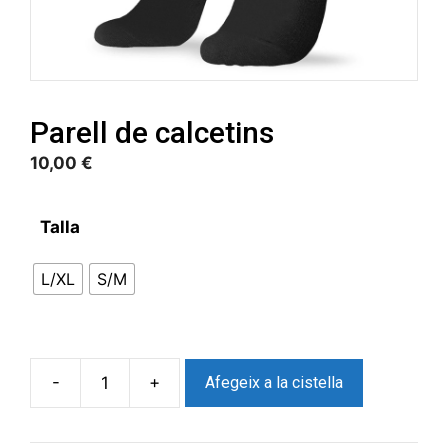
Parell de calcetins
10,00
€
Talla
L/XL
S/M
-
+
Afegeix a la cistella
quantitat
de
Parell